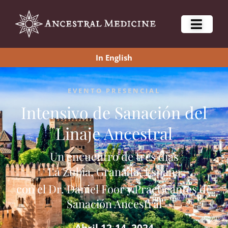
In English
EVENTO PRESENCIAL
Intensivo de Sanación del
Linaje Ancestral
Un encuentro de tres días
La Zubia, Granada, España
con el Dr. Daniel Foor y Practicantes de
Sanación Ancestral